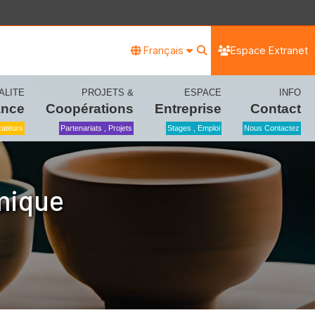
Français
Espace Extranet
ALITE
PROJETS &
ESPACE
INFO
ance
Coopérations
Entreprise
Contact
icateurs
Partenariats , Projets
Stages , Emploi
Nous Contactez
amique