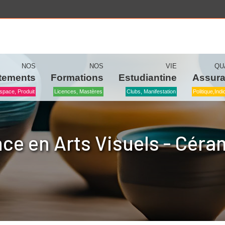
NOS
NOS
VIE
QU
tements
Formations
Estudiantine
Assur
space, Produit
Licences, Mastères
Clubs, Manifestation
Politique,ind
ce en Arts Visuels - Cér