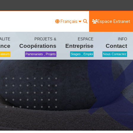
Français
Espace Extranet
ALITE
PROJETS &
ESPACE
INFO
ance
Coopérations
Entreprise
Contact
icateurs
Partenariats , Projets
Stages , Emploi
Nous Contactez