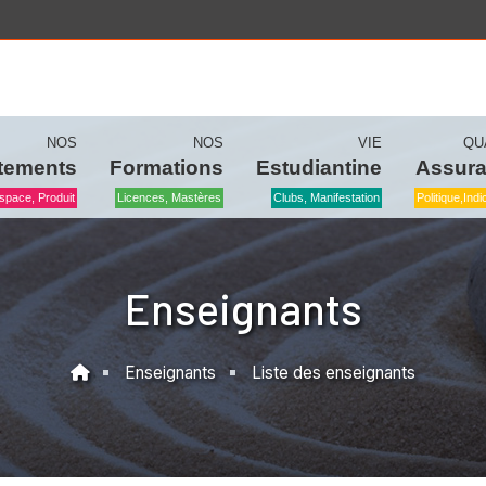
NOS
NOS
VIE
QU
tements
Formations
Estudiantine
Assur
space, Produit
Licences, Mastères
Clubs, Manifestation
Politique,ind
Enseignants
Enseignants
Liste des enseignants