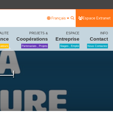
Français
Espace Extranet
ALITE
PROJETS &
ESPACE
INFO
ance
Coopérations
Entreprise
Contact
icateurs
Partenariats , Projets
Stages , Emploi
Nous Contactez
بــــ