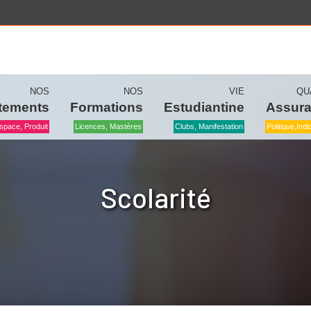
NOS
NOS
VIE
QU
tements
Formations
Estudiantine
Assur
space, Produit
Licences, Mastères
Clubs, Manifestation
Politique,ind
Scolarité