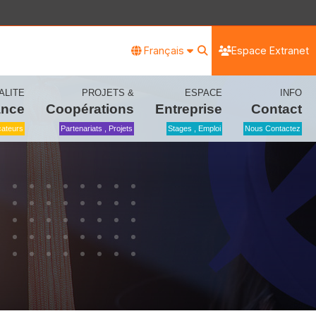
Français
Espace Extranet
ALITE
PROJETS &
ESPACE
INFO
ance
Coopérations
Entreprise
Contact
icateurs
Partenariats , Projets
Stages , Emploi
Nous Contactez