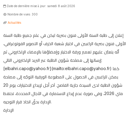
Date de dernière mise à jour: samedi 8 août 2026
Nombre de vues: 300
Actualités
إعلان إلى طلبة السنة الأولى فنون بصرية ليكن في علم جميع طلبة السنة
الأولى فنون بصرية الراغبين في اختيار شعبة الخزف أو التصوير الفوتوغرافي،
أنّه يتعيّن عليهم تعمير ورقة الاختيار وإمضاؤها بالإمضاء الإلكتروني ثم
إرسالها إلى مصلحة شؤون الطلبة عبر البريد الإلكتروني التالي:
[elbahri.capo@yahoo.fr](mailto:elbahri.capo@yahoo.fr) كما
يمكن للراغبين في الحصول على المطبوعة الورقية التوجّه إلى مصلحة
شؤون الطلبة لدى السيدة جازية الفاصح. آخر أجل لإيداع الاختيارات يوم 20
ماي 2026، وفي صورة عدم إيداع الاستمارة في الآجال المحددة، تحتفظ
الإدارة بحقّ اتخاذ قرار التوجيه.
الإدارة