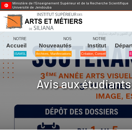
Ministère de l’Enseignement Supérieur et de la Recherche Scientifique
Université de Jendouba
NOTRE
NOS
NOTRE
Accueil
Nouveautés
Institut
Dépar
ISAMSL
Archives, Manifestations
Création, Conseil
E
Avis aux étudiants