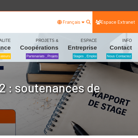
Français
Espace Extranet
ALITE
PROJETS &
ESPACE
INFO
ance
Coopérations
Entreprise
Contact
icateurs
Partenariats , Projets
Stages , Emploi
Nous Contactez
 2 : soutenances de