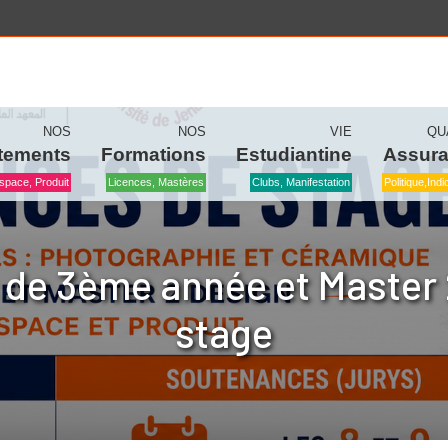
NOS
NOS
VIE
QU
tements
Formations
Estudiantine
Assur
space, Produit
Licences, Mastères
Clubs, Manifestation
Politique,ind
 de 3ème année et Master
stage