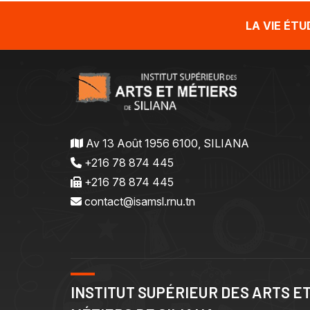
LA VIE ÉT
Av 13 Août 1956 6100, SILIANA
+216 78 874 445
+216 78 874 445
contact@isamsl.rnu.tn
INSTITUT SUPÉRIEUR DES ARTS E