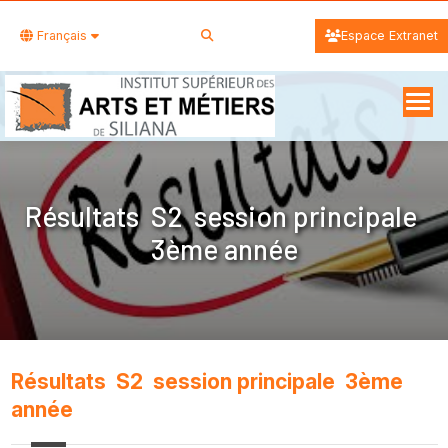
Français
Espace Extranet
Résultats S2 session principale
3ème année
Résultats S2 session principale 3ème
année