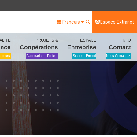
Français
Espace Extranet
ALITE
PROJETS &
ESPACE
INFO
ance
Coopérations
Entreprise
Contact
icateurs
Partenariats , Projets
Stages , Emploi
Nous Contactez