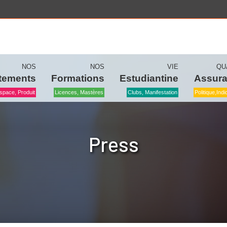
NOS
NOS
VIE
QU
tements
Formations
Estudiantine
Assur
space, Produit
Licences, Mastères
Clubs, Manifestation
Politique,ind
Press