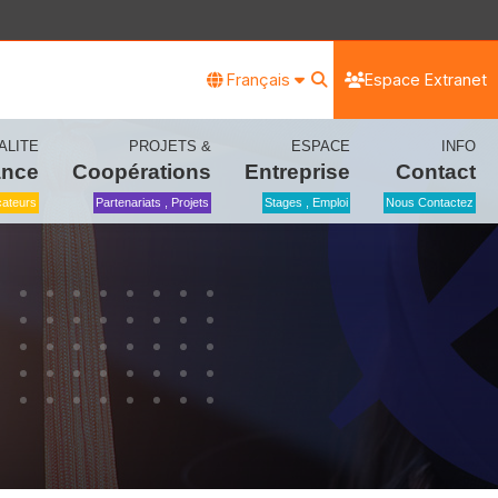
Français
Espace Extranet
ALITE
PROJETS &
ESPACE
INFO
ance
Coopérations
Entreprise
Contact
icateurs
Partenariats , Projets
Stages , Emploi
Nous Contactez