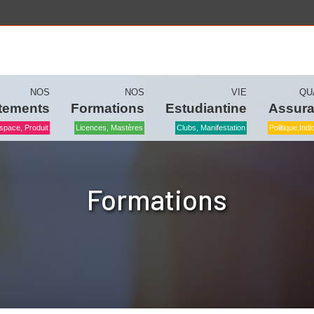
NOS
NOS
VIE
QU
tements
Formations
Estudiantine
Assur
space, Produit
Licences, Mastères
Clubs, Manifestation
Politique,ind
Formations