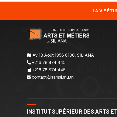
LA VIE ÉT
Av 13 Août 1956 6100, SILIANA
+216 78 874 445
+216 78 874 445
contact@isamsl.rnu.tn
INSTITUT SUPÉRIEUR DES ARTS E