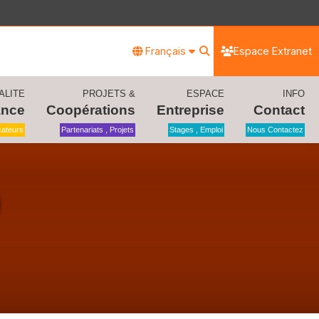
Français
Espace Extranet
ALITE
PROJETS &
ESPACE
INFO
ance
Coopérations
Entreprise
Contact
icateurs
Partenariats , Projets
Stages , Emploi
Nous Contactez