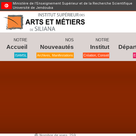
Ministère de l’Enseignement Supérieur et de la Recherche Scientifique
Université de Jendouba
NOTRE
NOS
NOTRE
Accueil
Nouveautés
Institut
Dépar
ISAMSL
Archives, Manifestations
Création, Conseil
E
Nombre de vues: 259