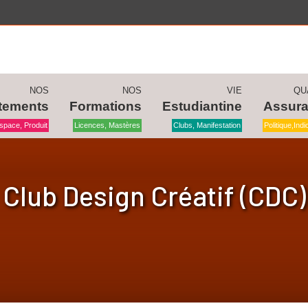
NOS
NOS
VIE
QU
tements
Formations
Estudiantine
Assur
space, Produit
Licences, Mastères
Clubs, Manifestation
Politique,ind
Club Design Créatif (CDC)