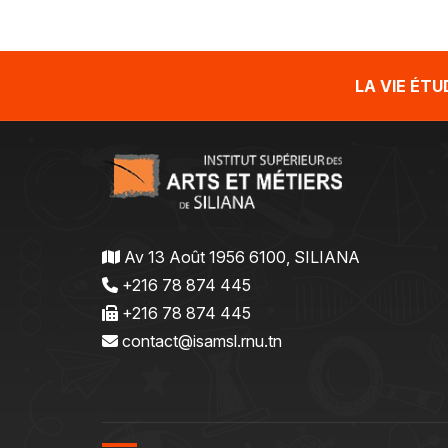
LA VIE ÉT
Av 13 Août 1956 6100, SILIANA
+216 78 874 445
+216 78 874 445
contact@isamsl.rnu.tn