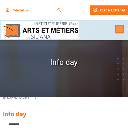
Français
Espace Extranet
Info day
Nombre de vues: 994
Info day