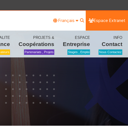
Français
Espace Extranet
ALITE
PROJETS &
ESPACE
INFO
ance
Coopérations
Entreprise
Contact
icateurs
Partenariats , Projets
Stages , Emploi
Nous Contactez