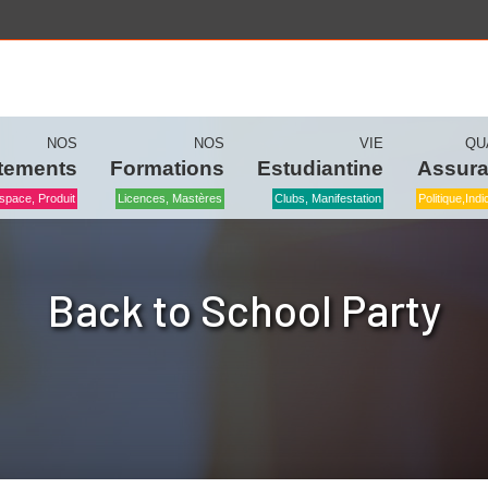
NOS
NOS
VIE
QU
tements
Formations
Estudiantine
Assur
space, Produit
Licences, Mastères
Clubs, Manifestation
Politique,ind
Back to School Party