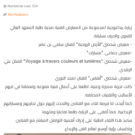
Nombre de vues: 534
Manifestations
زيارة بيداغوجية لمجموعة من المعارض الفنية صحبة طلبة المعهد العالي
للفنون والحرف بسليانة.
- معرض شخصي"الأرض الروحية" للفنان سامي بن عامر
-معرض جماعي "مسارات"
-معرض شخصي "Voyage à travers couleurs et lumières" للفنان علي
الزنايدي.
-معرض شخصي "أنفاس" للفنان لمجد النوري
كانت تجربة مميزة وغنية، اطلعنا على أعمال فنية متنوعة وتعمقنا في فهم
الأساليب والتقنيات المختلفة.
كما أتيحت لنا فرصة لقاء مع الفنانين والتحدث إليهم حول تجاربهم ومساراتهم
الإبداعية. مما أضفى على الزيارة طابعا تفاعليا وملهما.
ساعد هذا اللقاء الطلبة على إدراك أهمية التواصل المباشر مع الفنانين
واكتساب رؤية أوسع لعالم الفن والإبداع.